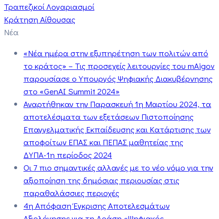
Τραπεζικοί Λογαριασμοί
Κράτηση Αίθουσας
Νέα
«Νέα ημέρα στην εξυπηρέτηση των πολιτών από
το κράτος» – Τις προσεχείς λειτουργίες του mAigov
παρουσίασε ο Υπουργός Ψηφιακής Διακυβέρνησης
στο «GenAI Summit 2024»
Αναρτήθηκαν την Παρασκευή 1η Μαρτίου 2024, τα
αποτελέσματα των εξετάσεων Πιστοποίησης
Επαγγελματικής Εκπαίδευσης και Κατάρτισης των
αποφοίτων ΕΠΑΣ και ΠΕΠΑΣ μαθητείας της
ΔΥΠΑ-1η περίοδος 2024
Οι 7 πιο σημαντικές αλλαγές με το νέο νόμο για την
αξιοποίηση της δημόσιας περιουσίας στις
παραθαλάσσιες περιοχές
4η Απόφαση Έγκρισης Αποτελεσμάτων
Αξιολόγησης για τη Δράση «Ψηφιακός