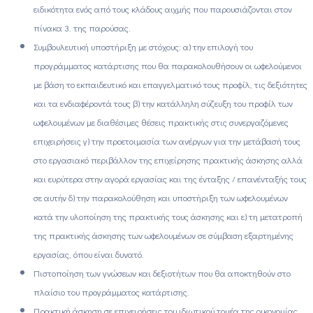
ειδικότητα ενός από τους κλάδους αιχμής που παρουσιάζονται στον
πίνακα 3. της παρούσας.
Συμβουλευτική υποστήριξη με στόχους: α) την επιλογή του
προγράμματος κατάρτισης που θα παρακολουθήσουν οι ωφελούμενοι
με βάση το εκπαιδευτικό και επαγγελματικό τους προφίλ, τις δεξιότητες
και τα ενδιαφέροντά τους β) την κατάλληλη σύζευξη του προφίλ των
ωφελουμένων με διαθέσιμες θέσεις πρακτικής στις συνεργαζόμενες
επιχειρήσεις γ) την προετοιμασία των ανέργων για την μετάβασή τους
στο εργασιακό περιβάλλον της επιχείρησης πρακτικής άσκησης αλλά
και ευρύτερα στην αγορά εργασίας και της ένταξης / επανένταξής τους
σε αυτήν δ) την παρακολούθηση και υποστήριξη των ωφελουμένων
κατά την υλοποίηση της πρακτικής τους άσκησης και ε) τη μετατροπή
της πρακτικής άσκησης των ωφελουμένων σε σύμβαση εξαρτημένης
εργασίας, όπου είναι δυνατό.
Πιστοποίηση των γνώσεων και δεξιοτήτων που θα αποκτηθούν στο
πλαίσιο του προγράμματος κατάρτισης.
Πρακτική άσκηση σε επιχειρήσεις του ιδιωτικού τομέα της οικονομίας