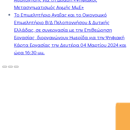
Μετασχηματισμός Αιχμής ΜμΕ»
Το Επιμελητήριο Αχαΐας και το Οικονομικό
Επιμελητήριο Β/Δ Πελοποννήσου & Δυτικής
Ελλάδας, σε συνεργασία με την Επιθεώρηση
Εργασίας διοργανώνουν Ημερίδα για την Ψηφιακή
Κάρτα Εργασίας την Δευτέρα 04 Μαρτίου 2024 και
ώρα 16:30 μμ.