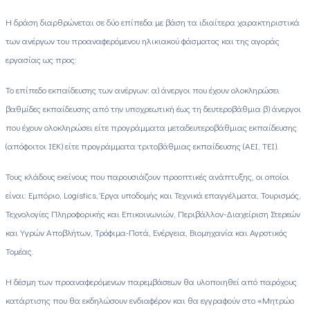
Η δράση διαρθρώνεται σε δύο επίπεδα με βάση τα ιδιαίτερα χαρακτηριστικά
των ανέργων του προαναφερόμενου ηλικιακού φάσματος και της αγοράς
εργασίας ως προς:
Το επίπεδο εκπαίδευσης των ανέργων: α) άνεργοι που έχουν ολοκληρώσει
βαθμίδες εκπαίδευσης από την υποχρεωτική έως τη δευτεροβάθμια β) άνεργοι
που έχουν ολοκληρώσει είτε προγράμματα μεταδευτεροβάθμιας εκπαίδευσης
(απόφοιτοι ΙΕΚ) είτε προγράμματα τριτοβάθμιας εκπαίδευσης (ΑΕΙ, ΤΕΙ).
Τους κλάδους εκείνους που παρουσιάζουν προοπτικές ανάπτυξης, οι οποίοι
είναι: Εμπόριο, Logistics, Έργα υποδομής και Τεχνικά επαγγέλματα, Τουρισμός,
Τεχνολογίες Πληροφορικής και Επικοινωνιών, Περιβάλλον-Διαχείριση Στερεών
και Υγρών Αποβλήτων, Τρόφιμα-Ποτά, Ενέργεια, Βιομηχανία και Αγροτικός
Τομέας.
Η δέσμη των προαναφερόμενων παρεμβάσεων θα υλοποιηθεί από παρόχους
κατάρτισης που θα εκδηλώσουν ενδιαφέρον και θα εγγραφούν στο «Μητρώο