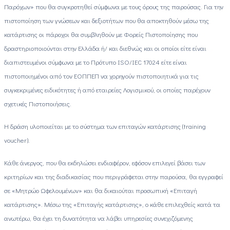
Παρόχων» που θα συγκροτηθεί σύμφωνα με τους όρους της παρούσας. Για την
πιστοποίηση των γνώσεων και δεξιοτήτων που θα αποκτηθούν μέσω της
κατάρτισης οι πάροχοι θα συμβληθούν με Φορείς Πιστοποίησης που
δραστηριοποιούνται στην Ελλάδα ή/ και διεθνώς και οι οποίοι είτε είναι
διαπιστευμένοι σύμφωνα με το Πρότυπο ISO/IEC 17024 είτε είναι
πιστοποιημένοι από τον ΕΟΠΠΕΠ να χορηγούν πιστοποιητικά για τις
συγκεκριμένες ειδικότητες ή από εταιρείες Λογισμικού, οι οποίες παρέχουν
σχετικές Πιστοποιήσεις.
Η δράση υλοποιείται με το σύστημα των επιταγών κατάρτισης (training
voucher).
Κάθε άνεργος, που θα εκδηλώσει ενδιαφέρον, εφόσον επιλεγεί βάσει των
κριτηρίων και της διαδικασίας που περιγράφεται στην παρούσα, θα εγγραφεί
σε «Μητρώο Ωφελουμένων» και θα δικαιούται προσωπική «Επιταγή
κατάρτισης». Μέσω της «Επιταγής κατάρτισης», ο κάθε επιλεχθείς κατά τα
ανωτέρω, θα έχει τη δυνατότητα να λάβει υπηρεσίες συνεχιζόμενης