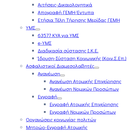
Αιτήσεις-Δικαιολογητικά
Απογραφή ΓΕΜΗ-Έντυπα
Ετήσια Τέλη Τήρησης Μερίδας ΓΕΜΗ
ΥΜΣ
63577 ΚΥΑ για ΥΜΣ
e-ΥΜΣ
Διαδικασία σύστασης Ι.Κ.Ε.
Ίδρυση-Σύσταση Κοινωνικής (Κοιν.Σ.Επ.)
Ασφαλιστικοί Διαμεσολαβητές
Ανανέωση
Ανανέωση Ατομικής Επιχείρησης
Ανανέωση Νομικών Προσώπων
Εγγραφή
Εγγραφή Ατομικής Επιχείρησης
Εγγραφή Νομικών Προσώπων
Οργανώσεις κοινωνίας πολιτών
Μητρώο-Εγγραφή Ατομικής