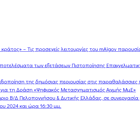
κράτος» – Τις προσεχείς λειτουργίες του mAigov παρουσ
αποτελέσματα των εξετάσεων Πιστοποίησης Επαγγελματικ
ν αξιοποίηση της δημόσιας περιουσίας στις παραθαλάσσιες 
 για τη Δράση «Ψηφιακός Μετασχηματισμός Αιχμής ΜμΕ»
τήριο Β/Δ Πελοποννήσου & Δυτικής Ελλάδας, σε συνεργασί
υ 2024 και ώρα 16:30 μμ.