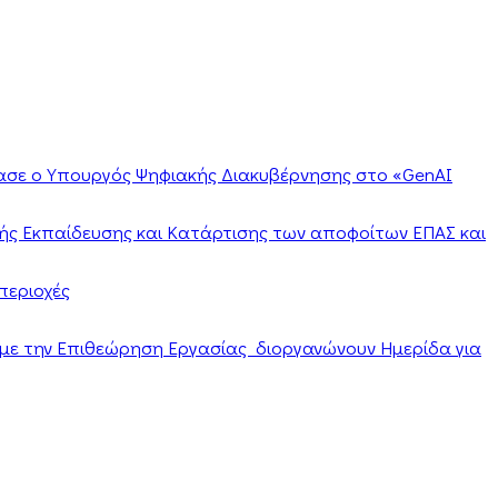
ίασε ο Υπουργός Ψηφιακής Διακυβέρνησης στο «GenAI
ής Εκπαίδευσης και Κατάρτισης των αποφοίτων ΕΠΑΣ και
περιοχές
α με την Επιθεώρηση Εργασίας διοργανώνουν Ημερίδα για