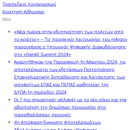
Τραπεζικοί Λογαριασμοί
Κράτηση Αίθουσας
Νέα
«Νέα ημέρα στην εξυπηρέτηση των πολιτών από
το κράτος» – Τις προσεχείς λειτουργίες του mAigov
παρουσίασε ο Υπουργός Ψηφιακής Διακυβέρνησης
στο «GenAI Summit 2024»
Αναρτήθηκαν την Παρασκευή 1η Μαρτίου 2024, τα
αποτελέσματα των εξετάσεων Πιστοποίησης
Επαγγελματικής Εκπαίδευσης και Κατάρτισης των
αποφοίτων ΕΠΑΣ και ΠΕΠΑΣ μαθητείας της
ΔΥΠΑ-1η περίοδος 2024
Οι 7 πιο σημαντικές αλλαγές με το νέο νόμο για την
αξιοποίηση της δημόσιας περιουσίας στις
παραθαλάσσιες περιοχές
4η Απόφαση Έγκρισης Αποτελεσμάτων
Αξιολόγησης για τη Δράση «Ψηφιακός