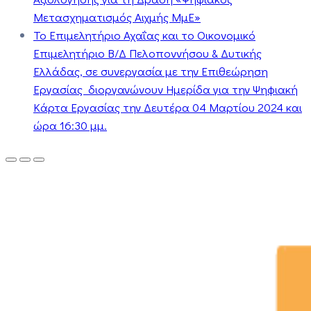
Μετασχηματισμός Αιχμής ΜμΕ»
Το Επιμελητήριο Αχαΐας και το Οικονομικό
Επιμελητήριο Β/Δ Πελοποννήσου & Δυτικής
Ελλάδας, σε συνεργασία με την Επιθεώρηση
Εργασίας διοργανώνουν Ημερίδα για την Ψηφιακή
Κάρτα Εργασίας την Δευτέρα 04 Μαρτίου 2024 και
ώρα 16:30 μμ.