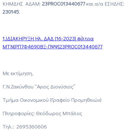
ΚΗΜΔΗΣ ΑΔΑΜ:
23PROC013440677
και α/α ΕΣΗΔΗΣ:
230145
.
1.)ΔΙΑΚΗΡΥΞΗ Ηλ. ΔΑΔ (16-2023) φίλτρα
ΜΤΝ(ΡΠ7Φ4690ΒΞ-ΠΨΨ)23PROC013440677
Με εκτίμηση,
Γ.Ν.Ζακύνθου “Αγιος Διονύσιος”
Τμήμα Οικονομικoύ (Γραφείο Προμηθειών)
Πληροφορίες: Θεόδωρος Μπάλος
Τηλ.: 2695360606