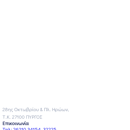
28ης Οκτωβρίου & Πλ. Ηρώων,
Τ.Κ. 27100 ΠΥΡΓΟΣ
Επικοινωνία
Τηλ:
26210 34154, 32225