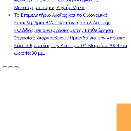
Μετασχηματισμός Αιχμής ΜμΕ»
Το Επιμελητήριο Αχαΐας και το Οικονομικό
Επιμελητήριο Β/Δ Πελοποννήσου & Δυτικής
Ελλάδας, σε συνεργασία με την Επιθεώρηση
Εργασίας διοργανώνουν Ημερίδα για την Ψηφιακή
Κάρτα Εργασίας την Δευτέρα 04 Μαρτίου 2024 και
ώρα 16:30 μμ.