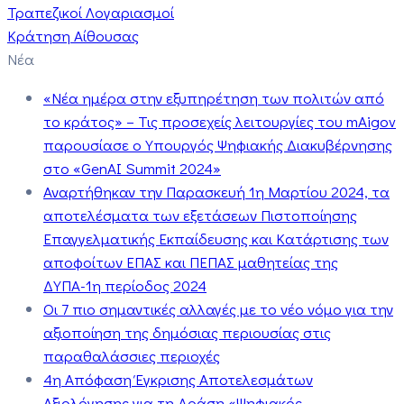
Τραπεζικοί Λογαριασμοί
Κράτηση Αίθουσας
Νέα
«Νέα ημέρα στην εξυπηρέτηση των πολιτών από
το κράτος» – Τις προσεχείς λειτουργίες του mAigov
παρουσίασε ο Υπουργός Ψηφιακής Διακυβέρνησης
στο «GenAI Summit 2024»
Αναρτήθηκαν την Παρασκευή 1η Μαρτίου 2024, τα
αποτελέσματα των εξετάσεων Πιστοποίησης
Επαγγελματικής Εκπαίδευσης και Κατάρτισης των
αποφοίτων ΕΠΑΣ και ΠΕΠΑΣ μαθητείας της
ΔΥΠΑ-1η περίοδος 2024
Οι 7 πιο σημαντικές αλλαγές με το νέο νόμο για την
αξιοποίηση της δημόσιας περιουσίας στις
παραθαλάσσιες περιοχές
4η Απόφαση Έγκρισης Αποτελεσμάτων
Αξιολόγησης για τη Δράση «Ψηφιακός