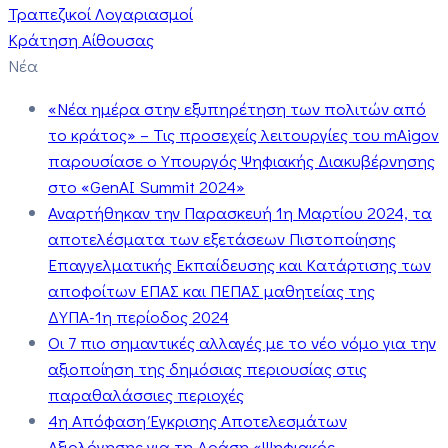
Τραπεζικοί Λογαριασμοί
Κράτηση Αίθουσας
Νέα
«Νέα ημέρα στην εξυπηρέτηση των πολιτών από
το κράτος» – Τις προσεχείς λειτουργίες του mAigov
παρουσίασε ο Υπουργός Ψηφιακής Διακυβέρνησης
στο «GenAI Summit 2024»
Αναρτήθηκαν την Παρασκευή 1η Μαρτίου 2024, τα
αποτελέσματα των εξετάσεων Πιστοποίησης
Επαγγελματικής Εκπαίδευσης και Κατάρτισης των
αποφοίτων ΕΠΑΣ και ΠΕΠΑΣ μαθητείας της
ΔΥΠΑ-1η περίοδος 2024
Οι 7 πιο σημαντικές αλλαγές με το νέο νόμο για την
αξιοποίηση της δημόσιας περιουσίας στις
παραθαλάσσιες περιοχές
4η Απόφαση Έγκρισης Αποτελεσμάτων
Αξιολόγησης για τη Δράση «Ψηφιακός