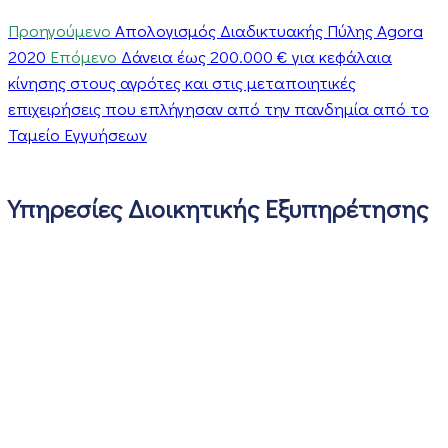
Προηγούμενο
Απολογισμός Διαδικτυακής Πύλης Αgora
2020
Επόμενο
Δάνεια έως 200.000 € για κεφάλαια
κίνησης στους αγρότες και στις μεταποιητικές
επιχειρήσεις που επλήγησαν από την πανδημία από το
Ταμείο Εγγυήσεων
Υπηρεσίες Διοικητικής Εξυπηρέτησης