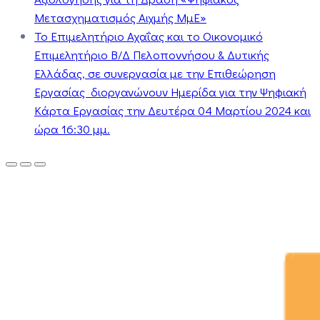
Μετασχηματισμός Αιχμής ΜμΕ»
Το Επιμελητήριο Αχαΐας και το Οικονομικό
Επιμελητήριο Β/Δ Πελοποννήσου & Δυτικής
Ελλάδας, σε συνεργασία με την Επιθεώρηση
Εργασίας διοργανώνουν Ημερίδα για την Ψηφιακή
Κάρτα Εργασίας την Δευτέρα 04 Μαρτίου 2024 και
ώρα 16:30 μμ.