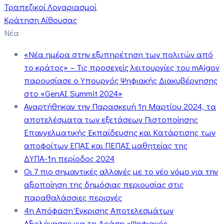
Τραπεζικοί Λογαριασμοί
Κράτηση Αίθουσας
Νέα
«Νέα ημέρα στην εξυπηρέτηση των πολιτών από
το κράτος» – Τις προσεχείς λειτουργίες του mAigov
παρουσίασε ο Υπουργός Ψηφιακής Διακυβέρνησης
στο «GenAI Summit 2024»
Αναρτήθηκαν την Παρασκευή 1η Μαρτίου 2024, τα
αποτελέσματα των εξετάσεων Πιστοποίησης
Επαγγελματικής Εκπαίδευσης και Κατάρτισης των
αποφοίτων ΕΠΑΣ και ΠΕΠΑΣ μαθητείας της
ΔΥΠΑ-1η περίοδος 2024
Οι 7 πιο σημαντικές αλλαγές με το νέο νόμο για την
αξιοποίηση της δημόσιας περιουσίας στις
παραθαλάσσιες περιοχές
4η Απόφαση Έγκρισης Αποτελεσμάτων
Αξιολόγησης για τη Δράση «Ψηφιακός