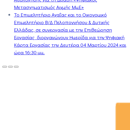
Μετασχηματισμός Αιχμής ΜμΕ»
Το Επιμελητήριο Αχαΐας και το Οικονομικό
Επιμελητήριο Β/Δ Πελοποννήσου & Δυτικής
Ελλάδας, σε συνεργασία με την Επιθεώρηση
Εργασίας διοργανώνουν Ημερίδα για την Ψηφιακή
Κάρτα Εργασίας την Δευτέρα 04 Μαρτίου 2024 και
ώρα 16:30 μμ.