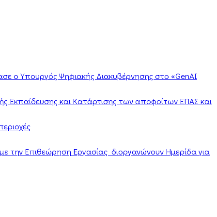
ίασε ο Υπουργός Ψηφιακής Διακυβέρνησης στο «GenAI
ής Εκπαίδευσης και Κατάρτισης των αποφοίτων ΕΠΑΣ και
περιοχές
α με την Επιθεώρηση Εργασίας διοργανώνουν Ημερίδα για