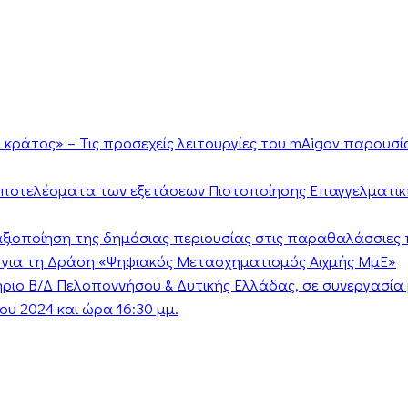
κράτος» – Τις προσεχείς λειτουργίες του mAigov παρουσ
αποτελέσματα των εξετάσεων Πιστοποίησης Επαγγελματικ
ν αξιοποίηση της δημόσιας περιουσίας στις παραθαλάσσιες 
 για τη Δράση «Ψηφιακός Μετασχηματισμός Αιχμής ΜμΕ»
τήριο Β/Δ Πελοποννήσου & Δυτικής Ελλάδας, σε συνεργασί
υ 2024 και ώρα 16:30 μμ.