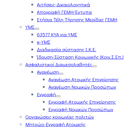
Αιτήσεις-Δικαιολογητικά
Απογραφή ΓΕΜΗ-Έντυπα
Ετήσια Τέλη Τήρησης Μερίδας ΓΕΜΗ
ΥΜΣ
63577 ΚΥΑ για ΥΜΣ
e-ΥΜΣ
Διαδικασία σύστασης Ι.Κ.Ε.
Ίδρυση-Σύσταση Κοινωνικής (Κοιν.Σ.Επ.)
Ασφαλιστικοί Διαμεσολαβητές
Ανανέωση
Ανανέωση Ατομικής Επιχείρησης
Ανανέωση Νομικών Προσώπων
Εγγραφή
Εγγραφή Ατομικής Επιχείρησης
Εγγραφή Νομικών Προσώπων
Οργανώσεις κοινωνίας πολιτών
Μητρώο-Εγγραφή Ατομικής