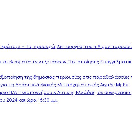
κράτος» – Τις προσεχείς λειτουργίες του mAigov παρουσ
αποτελέσματα των εξετάσεων Πιστοποίησης Επαγγελματικ
ν αξιοποίηση της δημόσιας περιουσίας στις παραθαλάσσιες 
 για τη Δράση «Ψηφιακός Μετασχηματισμός Αιχμής ΜμΕ»
τήριο Β/Δ Πελοποννήσου & Δυτικής Ελλάδας, σε συνεργασί
υ 2024 και ώρα 16:30 μμ.