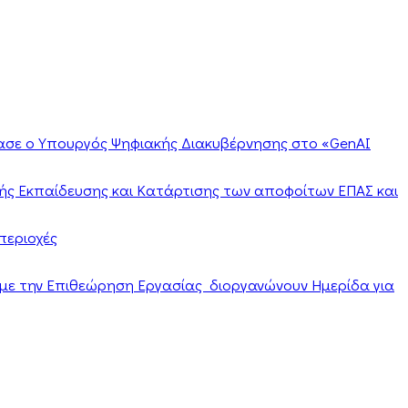
ίασε ο Υπουργός Ψηφιακής Διακυβέρνησης στο «GenAI
ής Εκπαίδευσης και Κατάρτισης των αποφοίτων ΕΠΑΣ και
περιοχές
α με την Επιθεώρηση Εργασίας διοργανώνουν Ημερίδα για