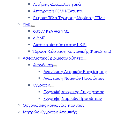
Αιτήσεις-Δικαιολογητικά
Απογραφή ΓΕΜΗ-Έντυπα
Ετήσια Τέλη Τήρησης Μερίδας ΓΕΜΗ
ΥΜΣ
63577 ΚΥΑ για ΥΜΣ
e-ΥΜΣ
Διαδικασία σύστασης Ι.Κ.Ε.
Ίδρυση-Σύσταση Κοινωνικής (Κοιν.Σ.Επ.)
Ασφαλιστικοί Διαμεσολαβητές
Ανανέωση
Ανανέωση Ατομικής Επιχείρησης
Ανανέωση Νομικών Προσώπων
Εγγραφή
Εγγραφή Ατομικής Επιχείρησης
Εγγραφή Νομικών Προσώπων
Οργανώσεις κοινωνίας πολιτών
Μητρώο-Εγγραφή Ατομικής