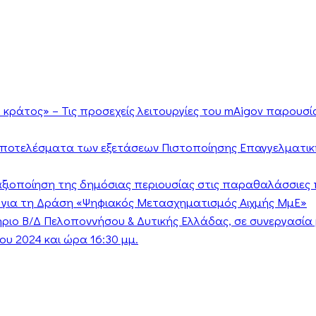
κράτος» – Τις προσεχείς λειτουργίες του mAigov παρουσ
αποτελέσματα των εξετάσεων Πιστοποίησης Επαγγελματικ
ν αξιοποίηση της δημόσιας περιουσίας στις παραθαλάσσιες 
 για τη Δράση «Ψηφιακός Μετασχηματισμός Αιχμής ΜμΕ»
τήριο Β/Δ Πελοποννήσου & Δυτικής Ελλάδας, σε συνεργασί
υ 2024 και ώρα 16:30 μμ.