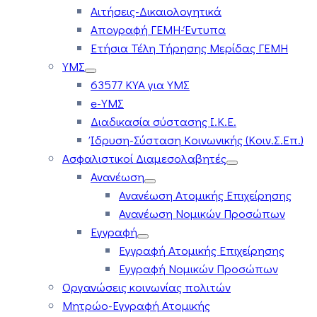
Αιτήσεις-Δικαιολογητικά
Απογραφή ΓΕΜΗ-Έντυπα
Ετήσια Τέλη Τήρησης Μερίδας ΓΕΜΗ
ΥΜΣ
63577 ΚΥΑ για ΥΜΣ
e-ΥΜΣ
Διαδικασία σύστασης Ι.Κ.Ε.
Ίδρυση-Σύσταση Κοινωνικής (Κοιν.Σ.Επ.)
Ασφαλιστικοί Διαμεσολαβητές
Ανανέωση
Ανανέωση Ατομικής Επιχείρησης
Ανανέωση Νομικών Προσώπων
Εγγραφή
Εγγραφή Ατομικής Επιχείρησης
Εγγραφή Νομικών Προσώπων
Οργανώσεις κοινωνίας πολιτών
Μητρώο-Εγγραφή Ατομικής