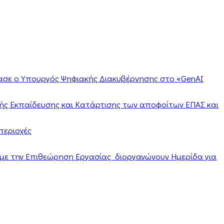
ίασε ο Υπουργός Ψηφιακής Διακυβέρνησης στο «GenAI
ής Εκπαίδευσης και Κατάρτισης των αποφοίτων ΕΠΑΣ και
περιοχές
α με την Επιθεώρηση Εργασίας διοργανώνουν Ημερίδα για