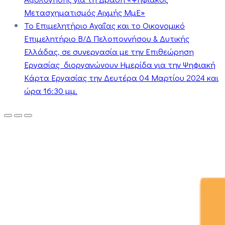
Μετασχηματισμός Αιχμής ΜμΕ»
Το Επιμελητήριο Αχαΐας και το Οικονομικό
Επιμελητήριο Β/Δ Πελοποννήσου & Δυτικής
Ελλάδας, σε συνεργασία με την Επιθεώρηση
Εργασίας διοργανώνουν Ημερίδα για την Ψηφιακή
Κάρτα Εργασίας την Δευτέρα 04 Μαρτίου 2024 και
ώρα 16:30 μμ.