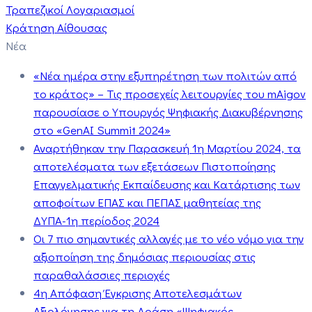
Τραπεζικοί Λογαριασμοί
Κράτηση Αίθουσας
Νέα
«Νέα ημέρα στην εξυπηρέτηση των πολιτών από
το κράτος» – Τις προσεχείς λειτουργίες του mAigov
παρουσίασε ο Υπουργός Ψηφιακής Διακυβέρνησης
στο «GenAI Summit 2024»
Αναρτήθηκαν την Παρασκευή 1η Μαρτίου 2024, τα
αποτελέσματα των εξετάσεων Πιστοποίησης
Επαγγελματικής Εκπαίδευσης και Κατάρτισης των
αποφοίτων ΕΠΑΣ και ΠΕΠΑΣ μαθητείας της
ΔΥΠΑ-1η περίοδος 2024
Οι 7 πιο σημαντικές αλλαγές με το νέο νόμο για την
αξιοποίηση της δημόσιας περιουσίας στις
παραθαλάσσιες περιοχές
4η Απόφαση Έγκρισης Αποτελεσμάτων
Αξιολόγησης για τη Δράση «Ψηφιακός