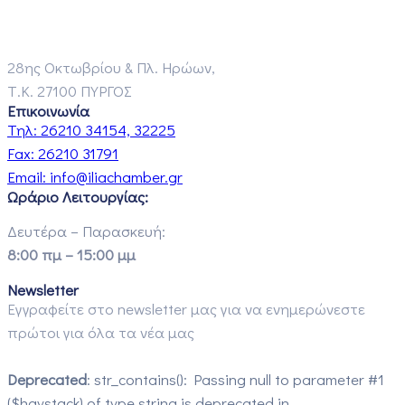
28ης Οκτωβρίου & Πλ. Ηρώων,
Τ.Κ. 27100 ΠΥΡΓΟΣ
Επικοινωνία
Τηλ:
26210 34154, 32225
Fax:
26210 31791
Email:
info@iliachamber.gr
Ωράριο Λειτουργίας:
Δευτέρα – Παρασκευή:
8:00 πμ – 15:00 μμ
Newsletter
Εγγραφείτε στο newsletter μας για να ενημερώνεστε
πρώτοι για όλα τα νέα μας
Deprecated
: str_contains(): Passing null to parameter #1
($haystack) of type string is deprecated in