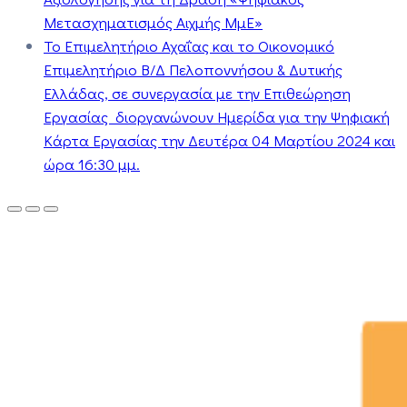
Μετασχηματισμός Αιχμής ΜμΕ»
Το Επιμελητήριο Αχαΐας και το Οικονομικό
Επιμελητήριο Β/Δ Πελοποννήσου & Δυτικής
Ελλάδας, σε συνεργασία με την Επιθεώρηση
Εργασίας διοργανώνουν Ημερίδα για την Ψηφιακή
Κάρτα Εργασίας την Δευτέρα 04 Μαρτίου 2024 και
ώρα 16:30 μμ.