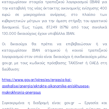
καταχωρίσουν στοιχεία τραπεζικού λογαριασμού (IBAN) για
την καταβολή της νέας έκτακτης οικονομικής ενίσχυσης 400
ευρώ σε μακροχρόνια ανέργους, στο πλαίσιο των
κυβερνητικών μέτρων για την άμεση στήριξη του εργατικού
δυναμικού. Έως τώρα, 87.249 (67%) από τους συνολικά
130.000 δικαιούχους έχουν υποβάλλει ΙΒΑΝ.
Οι δικαιούχοι θα πρέπει να επιβεβαιώσουν ή να
καταχωρίσουν ΙΒΑΝ ατομικού ή κοινού τραπεζικού
λογαριασμού στον οποίο είναι δικαιούχοι ή συνδικαιούχοι μέσω
gov.gr, με τους κωδικούς πρόσβασης TAXISnet ή ΟΑΕΔ στη
διεύθυνση:
https://www.gov.gr/ipiresies/ergasia-kai-
asphalise/anergia/ektakte-oikonomike-eniskhusese-
makrokhronia-anergous
Συγκεκριμένα η διαδρομή είναι: gov.gr → Εργασία και
ασφάλιση → Ανεργία → Έκτακτη οικονομική ενίσχυση σε