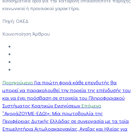
εισοδηματικά όρια για την καταβολή οποιασδήποτε παροχής
κοινωνικού ή προνοιακού χαρακτήρα.
Πηγή: ΟΑΕΔ
Κοινοποίηση Άρθρου
Προηγούμενο
Για πρώτη φορά κάθε επενδυτής θα
μπορεί να παρακολουθεί την πορεία της επένδυσής του
και να έχει πρόσβαση σε στοιχεία του Πληροφοριακού
Συστήματος Κρατικών Ενισχύσεων
Επόμενο
“ΑγοράΖΟΥΜΕ-ΕΔΩ!»: Μία πρωτοβουλία της
Περιφέρειας Δυτικής Ελλάδας σε συνεργασία με τα τρία
Επιμελητήρια Αιτωλοακαρνανίας, Αχαΐας και Ηλείας για