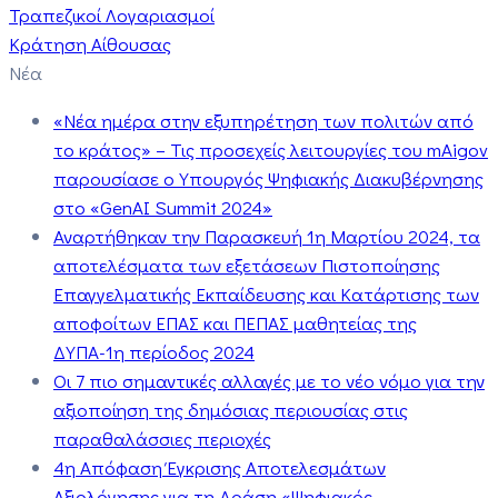
Τραπεζικοί Λογαριασμοί
Κράτηση Αίθουσας
Νέα
«Νέα ημέρα στην εξυπηρέτηση των πολιτών από
το κράτος» – Τις προσεχείς λειτουργίες του mAigov
παρουσίασε ο Υπουργός Ψηφιακής Διακυβέρνησης
στο «GenAI Summit 2024»
Αναρτήθηκαν την Παρασκευή 1η Μαρτίου 2024, τα
αποτελέσματα των εξετάσεων Πιστοποίησης
Επαγγελματικής Εκπαίδευσης και Κατάρτισης των
αποφοίτων ΕΠΑΣ και ΠΕΠΑΣ μαθητείας της
ΔΥΠΑ-1η περίοδος 2024
Οι 7 πιο σημαντικές αλλαγές με το νέο νόμο για την
αξιοποίηση της δημόσιας περιουσίας στις
παραθαλάσσιες περιοχές
4η Απόφαση Έγκρισης Αποτελεσμάτων
Αξιολόγησης για τη Δράση «Ψηφιακός