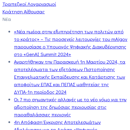
Τραπεζικοί Λογαριασμοί
Κράτηση Αίθουσας
Νέα
«Νέα ημέρα στην εξυπηρέτηση των πολιτών από
το κράτος» – Τις προσεχείς λειτουργίες του mAigov
παρουσίασε ο Υπουργός Ψηφιακής Διακυβέρνησης
στο «GenAI Summit 2024»
Αναρτήθηκαν την Παρασκευή 1η Μαρτίου 2024, τα
αποτελέσματα των εξετάσεων Πιστοποίησης
Επαγγελματικής Εκπαίδευσης και Κατάρτισης των
αποφοίτων ΕΠΑΣ και ΠΕΠΑΣ μαθητείας της
ΔΥΠΑ-1η περίοδος 2024
Οι 7 πιο σημαντικές αλλαγές με το νέο νόμο για την
αξιοποίηση της δημόσιας περιουσίας στις
παραθαλάσσιες περιοχές
4η Απόφαση Έγκρισης Αποτελεσμάτων
Αξιολόγησης για τη Δράση «Ψηφιακός