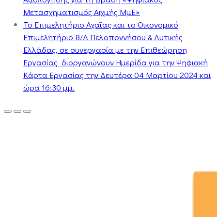
Μετασχηματισμός Αιχμής ΜμΕ»
Το Επιμελητήριο Αχαΐας και το Οικονομικό
Επιμελητήριο Β/Δ Πελοποννήσου & Δυτικής
Ελλάδας, σε συνεργασία με την Επιθεώρηση
Εργασίας διοργανώνουν Ημερίδα για την Ψηφιακή
Κάρτα Εργασίας την Δευτέρα 04 Μαρτίου 2024 και
ώρα 16:30 μμ.