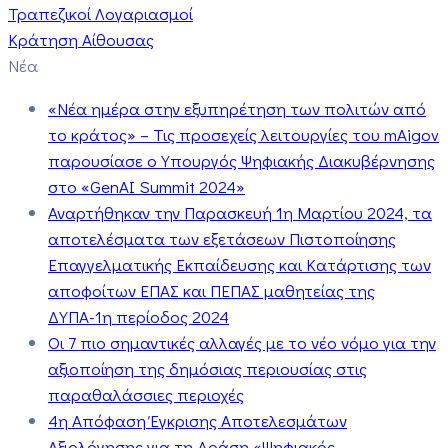
Τραπεζικοί Λογαριασμοί
Κράτηση Αίθουσας
Νέα
«Νέα ημέρα στην εξυπηρέτηση των πολιτών από
το κράτος» – Τις προσεχείς λειτουργίες του mAigov
παρουσίασε ο Υπουργός Ψηφιακής Διακυβέρνησης
στο «GenAI Summit 2024»
Αναρτήθηκαν την Παρασκευή 1η Μαρτίου 2024, τα
αποτελέσματα των εξετάσεων Πιστοποίησης
Επαγγελματικής Εκπαίδευσης και Κατάρτισης των
αποφοίτων ΕΠΑΣ και ΠΕΠΑΣ μαθητείας της
ΔΥΠΑ-1η περίοδος 2024
Οι 7 πιο σημαντικές αλλαγές με το νέο νόμο για την
αξιοποίηση της δημόσιας περιουσίας στις
παραθαλάσσιες περιοχές
4η Απόφαση Έγκρισης Αποτελεσμάτων
Αξιολόγησης για τη Δράση «Ψηφιακός