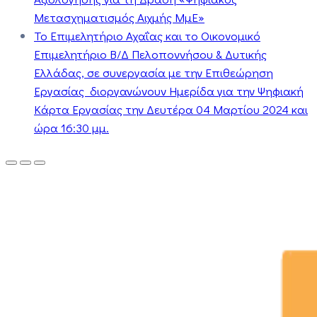
Μετασχηματισμός Αιχμής ΜμΕ»
Το Επιμελητήριο Αχαΐας και το Οικονομικό
Επιμελητήριο Β/Δ Πελοποννήσου & Δυτικής
Ελλάδας, σε συνεργασία με την Επιθεώρηση
Εργασίας διοργανώνουν Ημερίδα για την Ψηφιακή
Κάρτα Εργασίας την Δευτέρα 04 Μαρτίου 2024 και
ώρα 16:30 μμ.