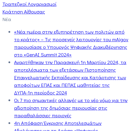
Τραπεζικοί Λογαριασμοί
Κράτηση Αίθουσας
Νέα
«Νέα ημέρα στην εξυπηρέτηση των πολιτών από
το κράτος» – Τις προσεχείς λειτουργίες του mAigov
παρουσίασε ο Υπουργός Ψηφιακής Διακυβέρνησης
στο «GenAI Summit 2024»
Αναρτήθηκαν την Παρασκευή 1η Μαρτίου 2024, τα
αποτελέσματα των εξετάσεων Πιστοποίησης
Επαγγελματικής Εκπαίδευσης και Κατάρτισης των
αποφοίτων ΕΠΑΣ και ΠΕΠΑΣ μαθητείας της
ΔΥΠΑ-1η περίοδος 2024
Οι 7 πιο σημαντικές αλλαγές με το νέο νόμο για την
αξιοποίηση της δημόσιας περιουσίας στις
παραθαλάσσιες περιοχές
4η Απόφαση Έγκρισης Αποτελεσμάτων
Αξιολόγησης για τη Δράση «Ψηφιακός