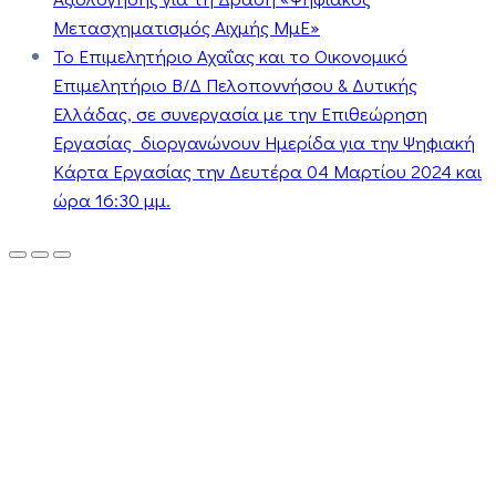
Μετασχηματισμός Αιχμής ΜμΕ»
Το Επιμελητήριο Αχαΐας και το Οικονομικό
Επιμελητήριο Β/Δ Πελοποννήσου & Δυτικής
Ελλάδας, σε συνεργασία με την Επιθεώρηση
Εργασίας διοργανώνουν Ημερίδα για την Ψηφιακή
Κάρτα Εργασίας την Δευτέρα 04 Μαρτίου 2024 και
ώρα 16:30 μμ.