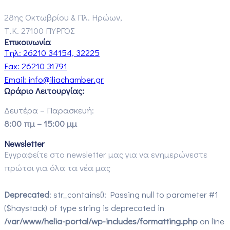
28ης Οκτωβρίου & Πλ. Ηρώων,
Τ.Κ. 27100 ΠΥΡΓΟΣ
Επικοινωνία
Τηλ:
26210 34154, 32225
Fax:
26210 31791
Email:
info@iliachamber.gr
Ωράριο Λειτουργίας:
Δευτέρα – Παρασκευή:
8:00 πμ – 15:00 μμ
Newsletter
Εγγραφείτε στο newsletter μας για να ενημερώνεστε
πρώτοι για όλα τα νέα μας
Deprecated
: str_contains(): Passing null to parameter #1
($haystack) of type string is deprecated in
/var/www/helia-portal/wp-includes/formatting.php
on line