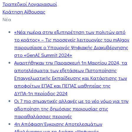
Τραπεζικοί Λογαριασμοί
Κράτηση Αίθουσας
Νέα
«Νέα ημέρα στην εξυπηρέτηση των πολιτών από
το κράτος» – Τις προσεχείς λειτουργίες του mAigov
παρουσίασε ο Υπουργός Ψηφιακής Διακυβέρνησης
στο «GenAI Summit 2024»
Αναρτήθηκαν την Παρασκευή 1η Μαρτίου 2024, τα
αποτελέσματα των εξετάσεων Πιστοποίησης
Επαγγελματικής Εκπαίδευσης και Κατάρτισης των
αποφοίτων ΕΠΑΣ και ΠΕΠΑΣ μαθητείας της
ΔΥΠΑ-1η περίοδος 2024
Οι 7 πιο σημαντικές αλλαγές με το νέο νόμο για την
αξιοποίηση της δημόσιας περιουσίας στις
παραθαλάσσιες περιοχές
4η Απόφαση Έγκρισης Αποτελεσμάτων
Αξιολόγησης για τη Δράση «Ψηφιακός