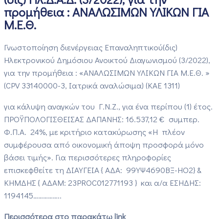
προμήθεια : ΑΝΑΛΩΣΙΜΩΝ ΥΛΙΚΩΝ ΓΙΑ
Μ.Ε.Θ.
Γνωστοποίηση διενέργειας Επαναληπτικού(δις)
Ηλεκτρονικού Δημόσιου Ανοικτού Διαγωνισμού (3/2022),
για την προμήθεια : «ΑΝΑΛΩΣΙΜΩΝ ΥΛΙΚΩΝ ΓΙΑ Μ.Ε.Θ. »
(CPV 33140000-3, Ιατρικά αναλώσιμα) (KAE 1311)
για κάλυψη αναγκών του Γ.Ν.Ζ., για ένα περίπου (1) έτος.
ΠΡΟΫΠΟΛΟΓΙΣΘΕΙΣΑΣ ΔΑΠΑΝΗΣ: 16.537,12 € συμπερ.
Φ.Π.Α. 24%, με κριτήριο κατακύρωσης «Η πλέον
συμφέρουσα από οικονομική άποψη προσφορά μόνο
βάσει τιμής». Για περισσότερες πληροφορίες
επισκεφθείτε τη ΔΙΑΥΓΕΙΑ { ΑΔΑ: 99ΥΨ4690ΒΞ-ΗΟ2} &
ΚΗΜΔΗΣ { ΑΔΑΜ: 23PROC012771193 } και α/α ΕΣΗΔΗΣ:
1194145……………..
Περισσότερα στο παρακάτω
link