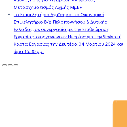
Μετασχηματισμός Αιχμής ΜμΕ»
Το Επιμελητήριο Αχαΐας και το Οικονομικό
Επιμελητήριο Β/Δ Πελοποννήσου & Δυτικής
Ελλάδας, σε συνεργασία με την Επιθεώρηση
Εργασίας διοργανώνουν Ημερίδα για την Ψηφιακή
Κάρτα Εργασίας την Δευτέρα 04 Μαρτίου 2024 και
ώρα 16:30 μμ.